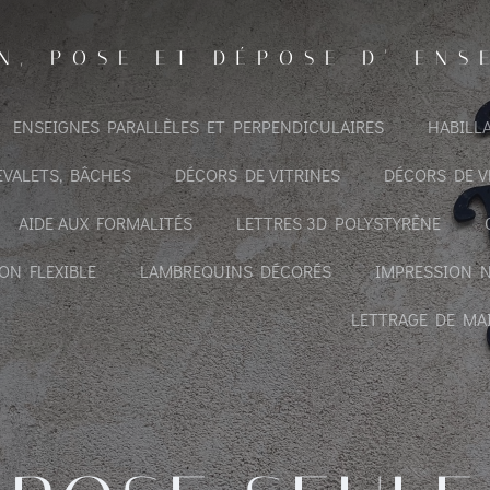
N, POSE ET DÉPOSE D' ENS
ENSEIGNES PARALLÈLES ET PERPENDICULAIRES
HABILLA
EVALETS, BÂCHES
DÉCORS DE VITRINES
DÉCORS DE V
AIDE AUX FORMALITÉS
LETTRES 3D POLYSTYRÈNE
ON FLEXIBLE
LAMBREQUINS DÉCORÉS
IMPRESSION 
LETTRAGE DE MA