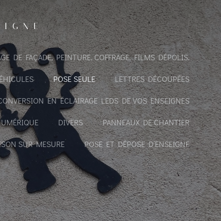
EIGNE
GE DE FAÇADE, PEINTURE, COFFRAGE, FILMS DÉPOLIS.
ÉHICULES
POSE SEULE
LETTRES DÉCOUPÉES
CONVERSION EN ÉCLAIRAGE LEDS DE VOS ENSEIGNES
NUMÉRIQUE
DIVERS
PANNEAUX DE CHANTIER
ISON SUR MESURE
POSE ET DÉPOSE D’ENSEIGNE