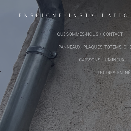
Aller
au
ENSEIGNE INSTALLATIO
contenu
QUI SOMMES-NOUS + CONTACT
PANNEAUX, PLAQUES, TOTEMS, CH
CAISSONS LUMINEUX
LETTRES EN NÉ